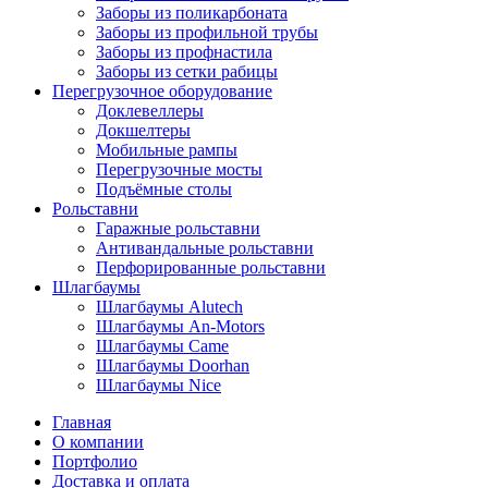
Заборы из поликарбоната
Заборы из профильной трубы
Заборы из профнастила
Заборы из сетки рабицы
Перегрузочное оборудование
Доклевеллеры
Докшелтеры
Мобильные рампы
Перегрузочные мосты
Подъёмные столы
Рольставни
Гаражные рольставни
Антивандальные рольставни
Перфорированные рольставни
Шлагбаумы
Шлагбаумы Alutech
Шлагбаумы An-Motors
Шлагбаумы Came
Шлагбаумы Doorhan
Шлагбаумы Nice
Главная
О компании
Портфолио
Доставка и оплата