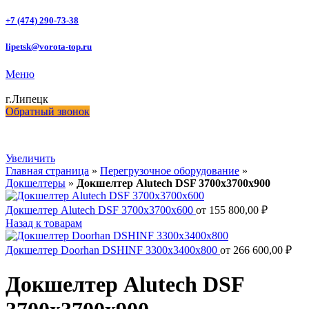
+7 (474) 290-73-38
lipetsk@vorota-top.ru
Меню
г.Липецк
Обратный звонок
Увеличить
Главная страница
»
Перегрузочное оборудование
»
Докшелтеры
»
Докшелтер Alutech DSF 3700x3700x900
Докшелтер Alutech DSF 3700x3700x600
от
155 800,00
₽
Назад к товарам
Докшелтер Doorhan DSHINF 3300x3400x800
от
266 600,00
₽
Докшелтер Alutech DSF