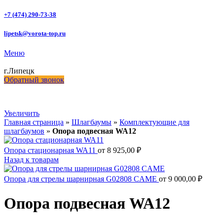
+7 (474) 290-73-38
lipetsk@vorota-top.ru
Меню
г.Липецк
Обратный звонок
Увеличить
Главная страница
»
Шлагбаумы
»
Комплектующие для
шлагбаумов
»
Опора подвесная WA12
Опора стационарная WA11
от
8 925,00
₽
Назад к товарам
Опора для стрелы шарнирная G02808 CAME
от
9 000,00
₽
Опора подвесная WA12