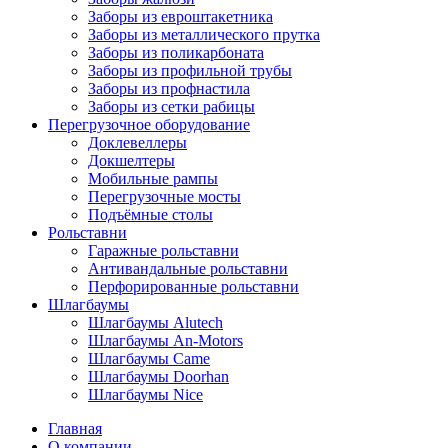
Заборы из евроштакетника
Заборы из металлического прутка
Заборы из поликарбоната
Заборы из профильной трубы
Заборы из профнастила
Заборы из сетки рабицы
Перегрузочное оборудование
Доклевеллеры
Докшелтеры
Мобильные рампы
Перегрузочные мосты
Подъёмные столы
Рольставни
Гаражные рольставни
Антивандальные рольставни
Перфорированные рольставни
Шлагбаумы
Шлагбаумы Alutech
Шлагбаумы An-Motors
Шлагбаумы Came
Шлагбаумы Doorhan
Шлагбаумы Nice
Главная
О компании