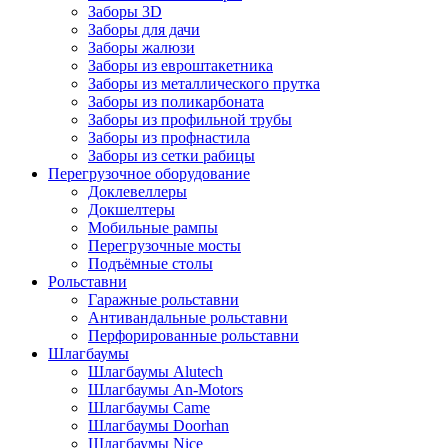
Заборы 3D
Заборы для дачи
Заборы жалюзи
Заборы из евроштакетника
Заборы из металлического прутка
Заборы из поликарбоната
Заборы из профильной трубы
Заборы из профнастила
Заборы из сетки рабицы
Перегрузочное оборудование
Доклевеллеры
Докшелтеры
Мобильные рампы
Перегрузочные мосты
Подъёмные столы
Рольставни
Гаражные рольставни
Антивандальные рольставни
Перфорированные рольставни
Шлагбаумы
Шлагбаумы Alutech
Шлагбаумы An-Motors
Шлагбаумы Came
Шлагбаумы Doorhan
Шлагбаумы Nice