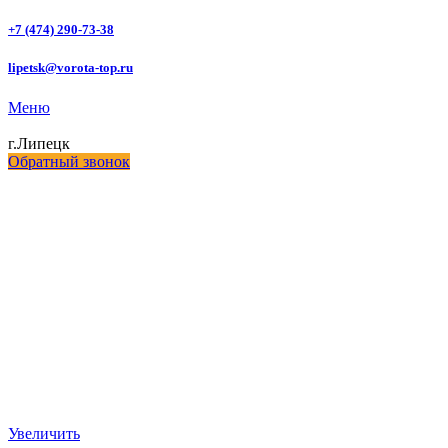
+7 (474) 290-73-38
lipetsk@vorota-top.ru
Меню
г.Липецк
Обратный звонок
Увеличить