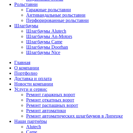
Рольставни
Гаражные рольставни
Антивандальные рольставни
Перфорированные рольставни
Шлагбаумы
Шлагбаумы Alutech
Шлагбаумы An-Motors
Шлагбаумы Came
Шлагбаумы Doorhan
Шлагбаумы Nice
Главная
О компании
Портфолио
Доставка и оплата
Новости компании
Услуги и сервис
Ремонт гаражных ворот
Ремонт откатных ворот
Ремонт распашных ворот
Ремонт автоматики
Ремонт автоматических шлагбаумов в Липецке
Наши партнёры
Alutech
Came