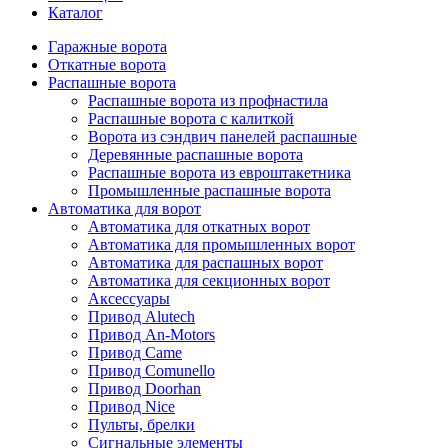
Каталог
Гаражные ворота
Откатные ворота
Распашные ворота
Распашные ворота из профнастила
Распашные ворота с калиткой
Ворота из сэндвич панелей распашные
Деревянные распашные ворота
Распашные ворота из евроштакетника
Промышленные распашные ворота
Автоматика для ворот
Автоматика для откатных ворот
Автоматика для промышленных ворот
Автоматика для распашных ворот
Автоматика для секционных ворот
Аксессуары
Привод Alutech
Привод An-Motors
Привод Came
Привод Comunello
Привод Doorhan
Привод Nice
Пульты, брелки
Сигнальные элементы