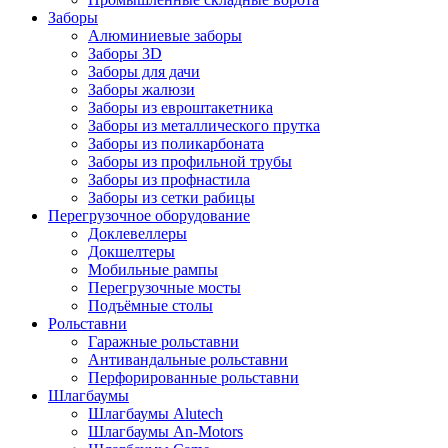
Заборы
Алюминиевые заборы
Заборы 3D
Заборы для дачи
Заборы жалюзи
Заборы из евроштакетника
Заборы из металлического прутка
Заборы из поликарбоната
Заборы из профильной трубы
Заборы из профнастила
Заборы из сетки рабицы
Перегрузочное оборудование
Доклевеллеры
Докшелтеры
Мобильные рампы
Перегрузочные мосты
Подъёмные столы
Рольставни
Гаражные рольставни
Антивандальные рольставни
Перфорированные рольставни
Шлагбаумы
Шлагбаумы Alutech
Шлагбаумы An-Motors